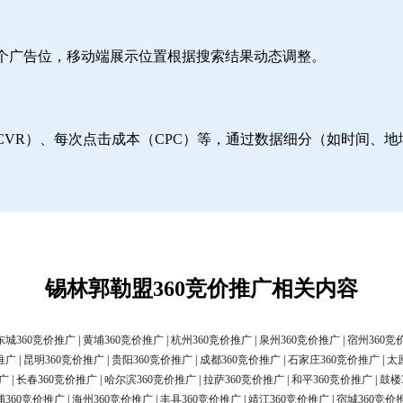
6个广告位，移动端展示位置根据搜索结果动态调整。
CVR）、每次点击成本（CPC）等，通过数据细分（如时间、
锡林郭勒盟360竞价推广相关内容
东城360竞价推广
|
黄埔360竞价推广
|
杭州360竞价推广
|
泉州360竞价推广
|
宿州360竞
推广
|
昆明360竞价推广
|
贵阳360竞价推广
|
成都360竞价推广
|
石家庄360竞价推广
|
太
广
|
长春360竞价推广
|
哈尔滨360竞价推广
|
拉萨360竞价推广
|
和平360竞价推广
|
鼓楼
浦360竞价推广
|
海州360竞价推广
|
丰县360竞价推广
|
靖江360竞价推广
|
宿城360竞价